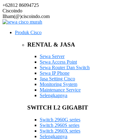
+62812 86094725
Ciscoindo
Ilham(@)ciscoindo.com
Produk Cisco
RENTAL & JASA
Sewa Server
Sewa Access Point
Sewa Router Dan Switch
Sewa IP Phone
Jasa Setting Cisco
Monitoring System
Maintenance Service
Selengkapnya
SWITCH L2 GIGABIT
Switch 2960G series
Switch 2960S series
Switch 2960X series
Selengkapnya