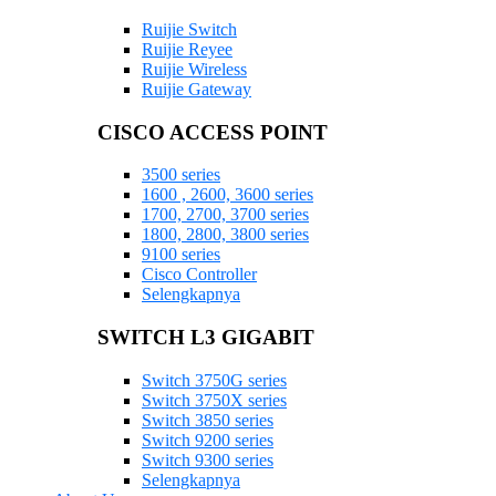
Ruijie Switch
Ruijie Reyee
Ruijie Wireless
Ruijie Gateway
CISCO ACCESS POINT
3500 series
1600 , 2600, 3600 series
1700, 2700, 3700 series
1800, 2800, 3800 series
9100 series
Cisco Controller
Selengkapnya
SWITCH L3 GIGABIT
Switch 3750G series
Switch 3750X series
Switch 3850 series
Switch 9200 series
Switch 9300 series
Selengkapnya