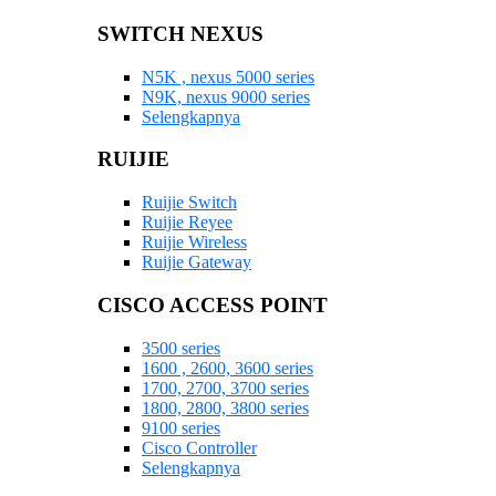
SWITCH NEXUS
N5K , nexus 5000 series
N9K, nexus 9000 series
Selengkapnya
RUIJIE
Ruijie Switch
Ruijie Reyee
Ruijie Wireless
Ruijie Gateway
CISCO ACCESS POINT
3500 series
1600 , 2600, 3600 series
1700, 2700, 3700 series
1800, 2800, 3800 series
9100 series
Cisco Controller
Selengkapnya