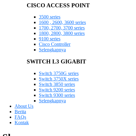
CISCO ACCESS POINT
3500 series
1600 , 2600, 3600 series
1700, 2700, 3700 series
1800, 2800, 3800 series
9100 series
Cisco Controller
Selengkapnya
SWITCH L3 GIGABIT
Switch 3750G series
Switch 3750X series
Switch 3850 series
Switch 9200 series
Switch 9300 series
Selengkapnya
About Us
Berita
FAQs
Kontak