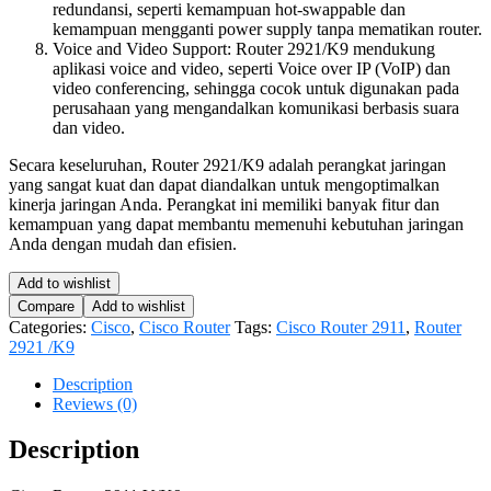
redundansi, seperti kemampuan hot-swappable dan
kemampuan mengganti power supply tanpa mematikan router.
Voice and Video Support: Router 2921/K9 mendukung
aplikasi voice and video, seperti Voice over IP (VoIP) dan
video conferencing, sehingga cocok untuk digunakan pada
perusahaan yang mengandalkan komunikasi berbasis suara
dan video.
Secara keseluruhan, Router 2921/K9 adalah perangkat jaringan
yang sangat kuat dan dapat diandalkan untuk mengoptimalkan
kinerja jaringan Anda. Perangkat ini memiliki banyak fitur dan
kemampuan yang dapat membantu memenuhi kebutuhan jaringan
Anda dengan mudah dan efisien.
Add to wishlist
Compare
Add to wishlist
Categories:
Cisco
,
Cisco Router
Tags:
Cisco Router 2911
,
Router
2921 /K9
Description
Reviews (0)
Description