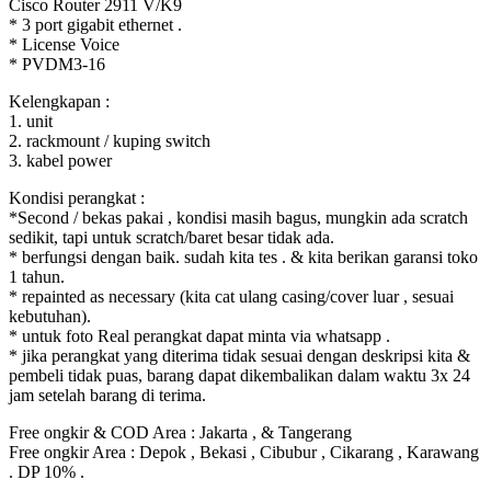
Cisco Router 2911 V/K9
* 3 port gigabit ethernet .
* License Voice
* PVDM3-16
Kelengkapan :
1. unit
2. rackmount / kuping switch
3. kabel power
Kondisi perangkat :
*Second / bekas pakai , kondisi masih bagus, mungkin ada scratch
sedikit, tapi untuk scratch/baret besar tidak ada.
* berfungsi dengan baik. sudah kita tes . & kita berikan garansi toko
1 tahun.
* repainted as necessary (kita cat ulang casing/cover luar , sesuai
kebutuhan).
* untuk foto Real perangkat dapat minta via whatsapp .
* jika perangkat yang diterima tidak sesuai dengan deskripsi kita &
pembeli tidak puas, barang dapat dikembalikan dalam waktu 3x 24
jam setelah barang di terima.
Free ongkir & COD Area : Jakarta , & Tangerang
Free ongkir Area : Depok , Bekasi , Cibubur , Cikarang , Karawang
. DP 10% .