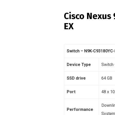
Cisco Nexus
EX
Switch – N9K-C93180YC-
Device Type
Switch
SSD drive
64 GB
Port
48 x 1
Downli
Performance
System 