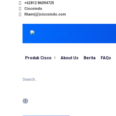
+62812 86094725
Ciscoindo
Ilham(@)ciscoindo.com
Produk Cisco
About Us
Berita
FAQs