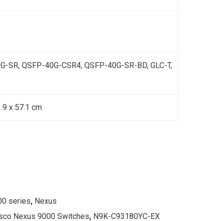
G-SR, QSFP-40G-CSR4, QSFP-40G-SR-BD, GLC-T,
3.9 x 57.1 cm
00 series
,
Nexus
sco Nexus 9000 Switches
,
N9K-C93180YC-EX