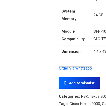
System
24 GB
Memory
Module
SFP-10
Compatibility
GLC-TE
Dimension
4.4 x 4
Order Via Whatsapp
Add to wishlist
Categories:
N9K, nexus 90
Tags:
Cisco Nexus 9000
,
Ci