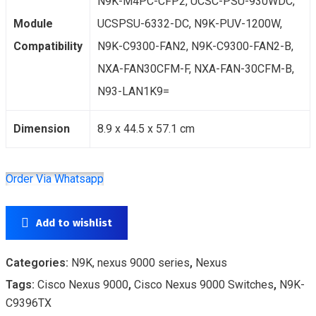
N9K-M4PC-CFP2, UCSC-PSU-930WDC,
Module
UCSPSU-6332-DC, N9K-PUV-1200W,
Compatibility
N9K-C9300-FAN2, N9K-C9300-FAN2-B,
NXA-FAN30CFM-F, NXA-FAN-30CFM-B,
N93-LAN1K9=
Dimension
8.9 x 44.5 x 57.1 cm
Order Via Whatsapp
Add to wishlist
Categories:
N9K, nexus 9000 series
,
Nexus
Tags:
Cisco Nexus 9000
,
Cisco Nexus 9000 Switches
,
N9K-
C9396TX