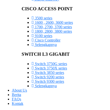
CISCO ACCESS POINT
3500 series
1600 , 2600, 3600 series
1700, 2700, 3700 series
1800, 2800, 3800 series
9100 series
Cisco Controller
Selengkapnya
SWITCH L3 GIGABIT
Switch 3750G series
Switch 3750X series
Switch 3850 series
Switch 9200 series
Switch 9300 series
Selengkapnya
About Us
Berita
FAQs
Kontak