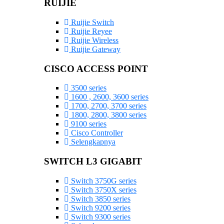
RUIJIE
Ruijie Switch
Ruijie Reyee
Ruijie Wireless
Ruijie Gateway
CISCO ACCESS POINT
3500 series
1600 , 2600, 3600 series
1700, 2700, 3700 series
1800, 2800, 3800 series
9100 series
Cisco Controller
Selengkapnya
SWITCH L3 GIGABIT
Switch 3750G series
Switch 3750X series
Switch 3850 series
Switch 9200 series
Switch 9300 series