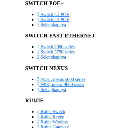
SWITCH POE+
Switch L2 POE
Switch L3 POE
Selengkapnya
SWITCH FAST ETHERNET
Switch 2960 series
Switch 3750 series
Selengkapnya
SWITCH NEXUS
N5K , nexus 5000 series
N9K, nexus 9000 series
Selengkapnya
RUIJIE
Ruijie Switch
Ruijie Reyee
Ruijie Wireless
Ruijie Gateway