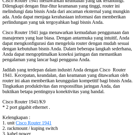
Cisco Router 1941 menawarkan keandalan yang tak tertandingi.
Dilengkapi dengan fitur-fitur keamanan yang tinggi, router ini
melindungi data bisnis Anda dari ancaman eksternal yang mungkin
ada. Anda dapat menjaga kerahasiaan informasi dan memberikan
perlindungan yang tak tergoyahkan bagi bisnis Anda.
Cisco Router 1941 juga menawarkan kemudahan penggunaan dan
manajemen yang luar biasa. Dengan antarmuka yang intuitif, Anda
dapat mengkonfigurasi dan mengelola router dengan mudah sesuai
dengan kebutuhan bisnis Anda. Dalam beberapa langkah sederhana,
Anda dapat mengoptimalkan koneksi jaringan dan memastikan
pengalaman yang lancar bagi pengguna Anda.
Jadilah yang terdepan dalam industri Anda dengan Cisco
–
Router
1941. Kecepatan, keandalan, dan keamanan yang ditawarkan oleh
router ini akan memberikan keunggulan kompetitif bagi bisnis Anda.
Tingkatkan produktivitas dan responsifitas jaringan Anda, dan
buktikan betapa pentingnya konektivitas yang handal.
Cisco Router 1941/K9
* 2 port gigabit ethernet .
Kelengkapan :
1. unit
Cisco Router 1941
2. rackmount / kuping switch
3. kabel power