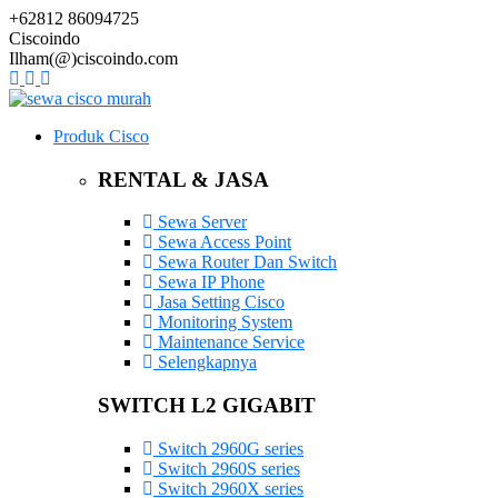
+62812 86094725
Ciscoindo
Ilham(@)ciscoindo.com
Produk Cisco
RENTAL & JASA
Sewa Server
Sewa Access Point
Sewa Router Dan Switch
Sewa IP Phone
Jasa Setting Cisco
Monitoring System
Maintenance Service
Selengkapnya
SWITCH L2 GIGABIT
Switch 2960G series
Switch 2960S series
Switch 2960X series