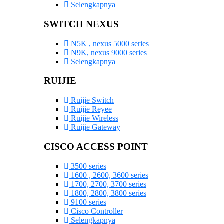
Selengkapnya
SWITCH NEXUS
N5K , nexus 5000 series
N9K, nexus 9000 series
Selengkapnya
RUIJIE
Ruijie Switch
Ruijie Reyee
Ruijie Wireless
Ruijie Gateway
CISCO ACCESS POINT
3500 series
1600 , 2600, 3600 series
1700, 2700, 3700 series
1800, 2800, 3800 series
9100 series
Cisco Controller
Selengkapnya