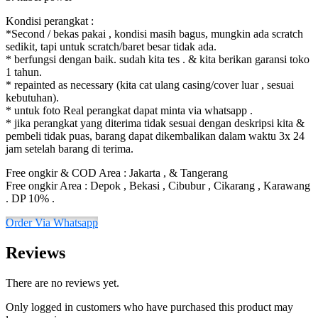
Kondisi perangkat :
*Second / bekas pakai , kondisi masih bagus, mungkin ada scratch
sedikit, tapi untuk scratch/baret besar tidak ada.
* berfungsi dengan baik. sudah kita tes . & kita berikan garansi toko
1 tahun.
..
* repainted as necessary (kita cat ulang casing/cover luar , sesuai
kebutuhan).
* untuk foto Real perangkat dapat minta via whatsapp .
* jika perangkat yang diterima tidak sesuai dengan deskripsi kita &
pembeli tidak puas, barang dapat dikembalikan dalam waktu 3x 24
jam setelah barang di terima.
Free ongkir & COD Area : Jakarta , & Tangerang
Free ongkir Area : Depok , Bekasi , Cibubur , Cikarang , Karawang
. DP 10% .
Order Via Whatsapp
Reviews
There are no reviews yet.
Only logged in customers who have purchased this product may