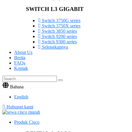
SWITCH L3 GIGABIT
Switch 3750G series
Switch 3750X series
Switch 3850 series
Switch 9200 series
Switch 9300 series
Selengkapnya
About Us
Berita
FAQs
Kontak
Bahasa
English
Hubungi kami
Produk Cisco