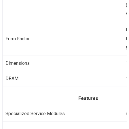
(
V
F
Form Factor
M
S
Dimensions
1
DRAM
1
Features
Specialized Service Modules
n