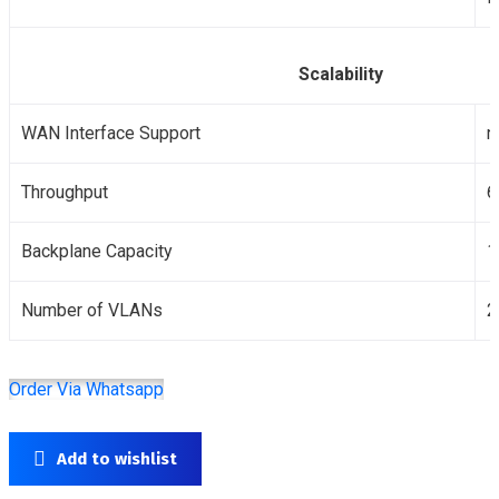
Scalability
WAN Interface Support
n
Throughput
6
Backplane Capacity
1
Number of VLANs
2
Order Via Whatsapp
Add to wishlist