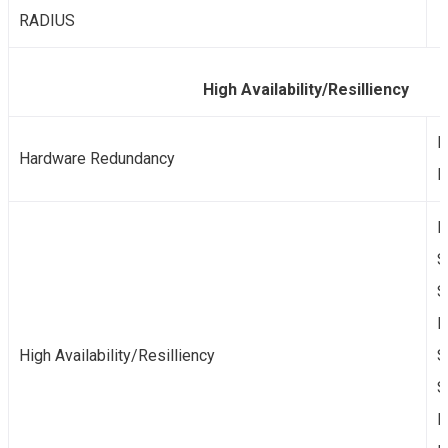
RADIUS
High Availability/Resilliency
E
Hardware Redundancy
P
P
S
S
M
High Availability/Resilliency
S
S
P