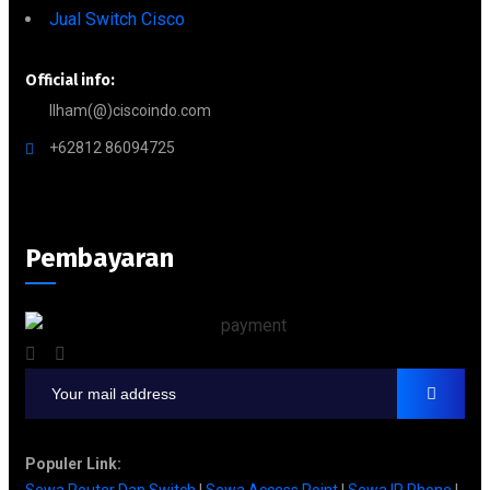
Jual Switch Cisco
Official info:
Ilham(@)ciscoindo.com
+62812 86094725
Pembayaran
Populer Link:
Sewa Router Dan Switch
|
Sewa Access Point
|
Sewa IP Phone
|