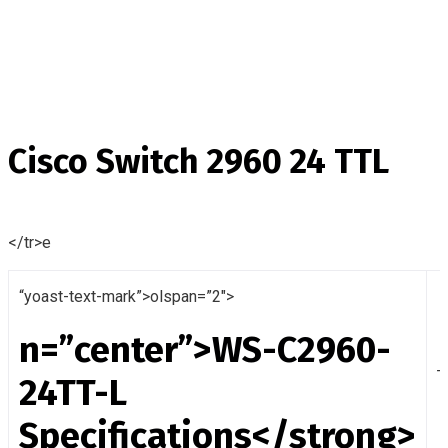
Cisco Switch 2960 24 TTL
</tr>e
“yoast-text-mark”>olspan=”2″>
n=”center”>
WS-C2960-
T
24TT-L
Specifications</strong>