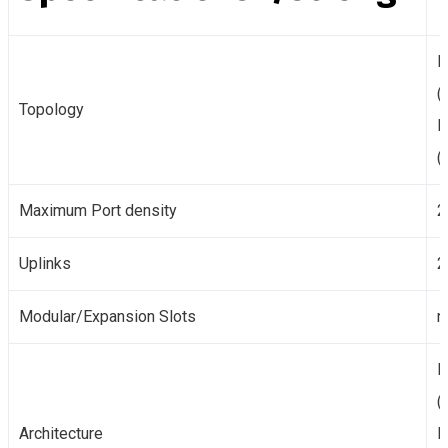
E
(
Topology
E
(
Maximum Port density
2
Uplinks
2
Modular/Expansion Slots
n
L
(
Architecture
L