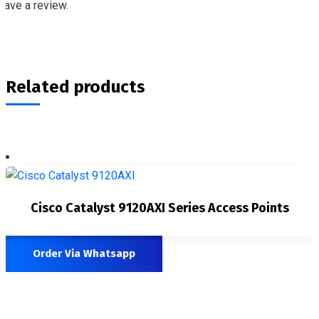
eave a review.
Related products
Cisco Catalyst 9120AXI Series Access Points
Order Via Whatsapp