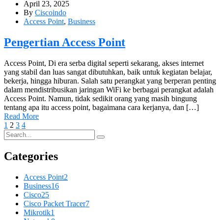
April 23, 2025
By
Ciscoindo
Access Point
,
Business
Pengertian Access Point
Access Point, Di era serba digital seperti sekarang, akses internet
yang stabil dan luas sangat dibutuhkan, baik untuk kegiatan belajar,
bekerja, hingga hiburan. Salah satu perangkat yang berperan penting
dalam mendistribusikan jaringan WiFi ke berbagai perangkat adalah
Access Point. Namun, tidak sedikit orang yang masih bingung
tentang apa itu access point, bagaimana cara kerjanya, dan […]
Read More
1
2
3
4
Categories
Access Point
2
Business
16
Cisco
25
Cisco Packet Tracer
7
Mikrotik
1