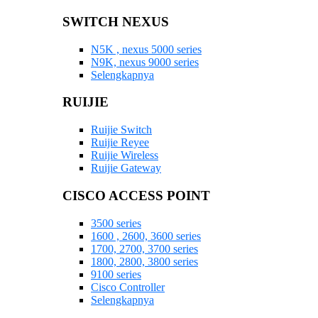
SWITCH NEXUS
N5K , nexus 5000 series
N9K, nexus 9000 series
Selengkapnya
RUIJIE
Ruijie Switch
Ruijie Reyee
Ruijie Wireless
Ruijie Gateway
CISCO ACCESS POINT
3500 series
1600 , 2600, 3600 series
1700, 2700, 3700 series
1800, 2800, 3800 series
9100 series
Cisco Controller
Selengkapnya