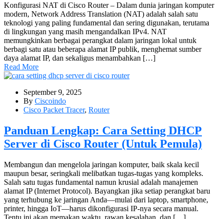
Konfigurasi NAT di Cisco Router – Dalam dunia jaringan komputer
modern, Network Address Translation (NAT) adalah salah satu
teknologi yang paling fundamental dan sering digunakan, terutama
di lingkungan yang masih mengandalkan IPv4. NAT
memungkinkan berbagai perangkat dalam jaringan lokal untuk
berbagi satu atau beberapa alamat IP publik, menghemat sumber
daya alamat IP, dan sekaligus menambahkan […]
Read More
September 9, 2025
By
Ciscoindo
Cisco Packet Tracer
,
Router
Panduan Lengkap: Cara Setting DHCP
Server di Cisco Router (Untuk Pemula)
Membangun dan mengelola jaringan komputer, baik skala kecil
maupun besar, seringkali melibatkan tugas-tugas yang kompleks.
Salah satu tugas fundamental namun krusial adalah manajemen
alamat IP (Internet Protocol). Bayangkan jika setiap perangkat baru
yang terhubung ke jaringan Anda—mulai dari laptop, smartphone,
printer, hingga IoT—harus dikonfigurasi IP-nya secara manual.
Tentu ini akan memakan waktu, rawan kesalahan, dan […]