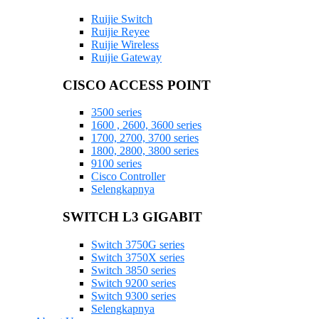
Ruijie Switch
Ruijie Reyee
Ruijie Wireless
Ruijie Gateway
CISCO ACCESS POINT
3500 series
1600 , 2600, 3600 series
1700, 2700, 3700 series
1800, 2800, 3800 series
9100 series
Cisco Controller
Selengkapnya
SWITCH L3 GIGABIT
Switch 3750G series
Switch 3750X series
Switch 3850 series
Switch 9200 series
Switch 9300 series
Selengkapnya