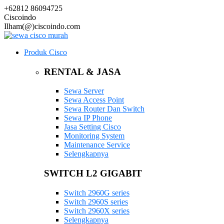
+62812 86094725
Ciscoindo
Ilham(@)ciscoindo.com
Produk Cisco
RENTAL & JASA
Sewa Server
Sewa Access Point
Sewa Router Dan Switch
Sewa IP Phone
Jasa Setting Cisco
Monitoring System
Maintenance Service
Selengkapnya
SWITCH L2 GIGABIT
Switch 2960G series
Switch 2960S series
Switch 2960X series
Selengkapnya