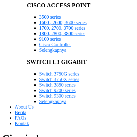
CISCO ACCESS POINT
3500 series
1600 , 2600, 3600 series
1700, 2700, 3700 series
1800, 2800, 3800 series
9100 series
Cisco Controller
Selengkapnya
SWITCH L3 GIGABIT
Switch 3750G series
Switch 3750X series
Switch 3850 series
Switch 9200 series
Switch 9300 series
Selengkapnya
About Us
Berita
FAQs
Kontak