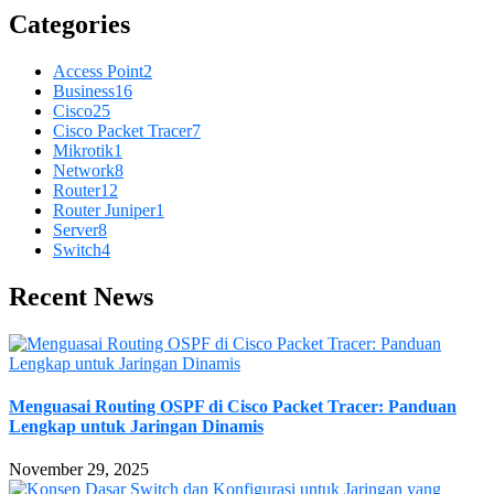
Categories
Access Point
2
Business
16
Cisco
25
Cisco Packet Tracer
7
Mikrotik
1
Network
8
Router
12
Router Juniper
1
Server
8
Switch
4
Recent News
Menguasai Routing OSPF di Cisco Packet Tracer: Panduan
Lengkap untuk Jaringan Dinamis
November 29, 2025