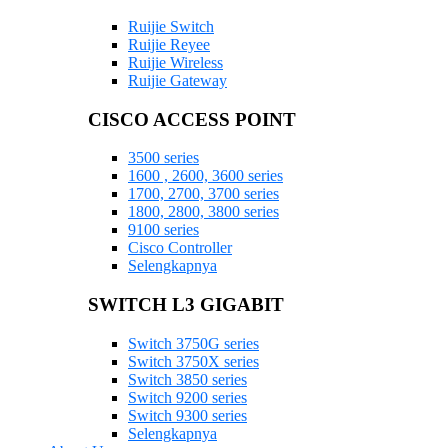
Ruijie Switch
Ruijie Reyee
Ruijie Wireless
Ruijie Gateway
CISCO ACCESS POINT
3500 series
1600 , 2600, 3600 series
1700, 2700, 3700 series
1800, 2800, 3800 series
9100 series
Cisco Controller
Selengkapnya
SWITCH L3 GIGABIT
Switch 3750G series
Switch 3750X series
Switch 3850 series
Switch 9200 series
Switch 9300 series
Selengkapnya