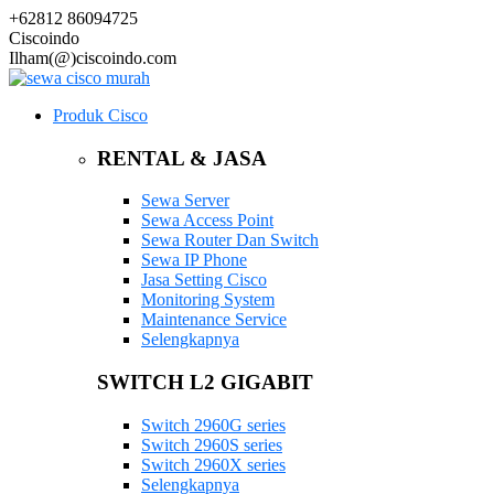
+62812 86094725
Ciscoindo
Ilham(@)ciscoindo.com
Produk Cisco
RENTAL & JASA
Sewa Server
Sewa Access Point
Sewa Router Dan Switch
Sewa IP Phone
Jasa Setting Cisco
Monitoring System
Maintenance Service
Selengkapnya
SWITCH L2 GIGABIT
Switch 2960G series
Switch 2960S series
Switch 2960X series
Selengkapnya