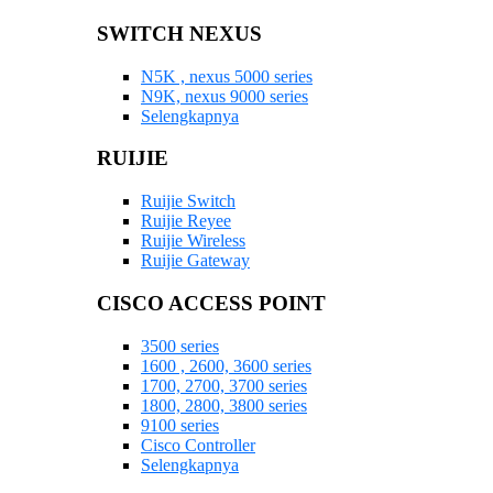
SWITCH NEXUS
N5K , nexus 5000 series
N9K, nexus 9000 series
Selengkapnya
RUIJIE
Ruijie Switch
Ruijie Reyee
Ruijie Wireless
Ruijie Gateway
CISCO ACCESS POINT
3500 series
1600 , 2600, 3600 series
1700, 2700, 3700 series
1800, 2800, 3800 series
9100 series
Cisco Controller
Selengkapnya