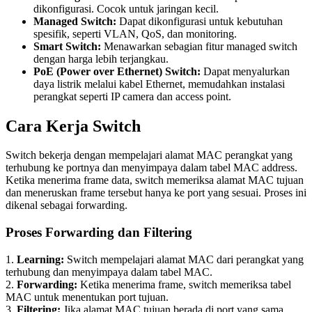
dikonfigurasi. Cocok untuk jaringan kecil.
Managed Switch:
Dapat dikonfigurasi untuk kebutuhan
spesifik, seperti VLAN, QoS, dan monitoring.
Smart Switch:
Menawarkan sebagian fitur managed switch
dengan harga lebih terjangkau.
PoE (Power over Ethernet) Switch:
Dapat menyalurkan
daya listrik melalui kabel Ethernet, memudahkan instalasi
perangkat seperti IP camera dan access point.
Cara Kerja Switch
Switch bekerja dengan mempelajari alamat MAC perangkat yang
terhubung ke portnya dan menyimpaya dalam tabel MAC address.
Ketika menerima frame data, switch memeriksa alamat MAC tujuan
dan meneruskan frame tersebut hanya ke port yang sesuai. Proses ini
dikenal sebagai forwarding.
Proses Forwarding dan Filtering
1.
Learning:
Switch mempelajari alamat MAC dari perangkat yang
terhubung dan menyimpaya dalam tabel MAC.
2.
Forwarding:
Ketika menerima frame, switch memeriksa tabel
MAC untuk menentukan port tujuan.
3.
Filtering:
Jika alamat MAC tujuan berada di port yang sama