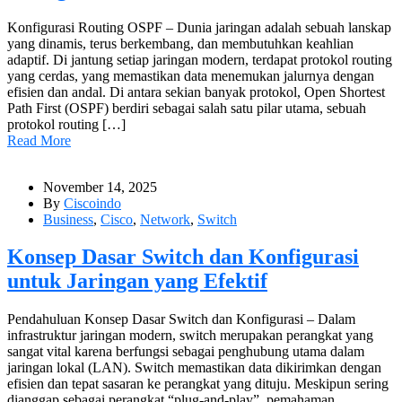
Konfigurasi Routing OSPF – Dunia jaringan adalah sebuah lanskap
yang dinamis, terus berkembang, dan membutuhkan keahlian
adaptif. Di jantung setiap jaringan modern, terdapat protokol routing
yang cerdas, yang memastikan data menemukan jalurnya dengan
efisien dan andal. Di antara sekian banyak protokol, Open Shortest
Path First (OSPF) berdiri sebagai salah satu pilar utama, sebuah
protokol routing […]
Read More
November 14, 2025
By
Ciscoindo
Business
,
Cisco
,
Network
,
Switch
Konsep Dasar Switch dan Konfigurasi
untuk Jaringan yang Efektif
Pendahuluan Konsep Dasar Switch dan Konfigurasi – Dalam
infrastruktur jaringan modern, switch merupakan perangkat yang
sangat vital karena berfungsi sebagai penghubung utama dalam
jaringan lokal (LAN). Switch memastikan data dikirimkan dengan
efisien dan tepat sasaran ke perangkat yang dituju. Meskipun sering
dianggap sebagai perangkat “plug-and-play”, pemahaman