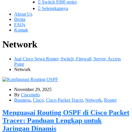
Switch 9300 series
Selengkapnya
About Us
Berita
FAQs
Kontak
Network
Jual Cisco Sewa Router, Switch, Firewall, Server, Access
Point
Network
November 29, 2025
By
Ciscoindo
Business
,
Cisco
,
Cisco Packet Tracer
,
Network
,
Router
Menguasai Routing OSPF di Cisco Packet
Tracer: Panduan Lengkap untuk
Jaringan Dinamis